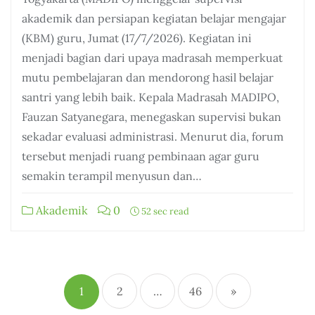
akademik dan persiapan kegiatan belajar mengajar
(KBM) guru, Jumat (17/7/2026). Kegiatan ini
menjadi bagian dari upaya madrasah memperkuat
mutu pembelajaran dan mendorong hasil belajar
santri yang lebih baik. Kepala Madrasah MADIPO,
Fauzan Satyanegara, menegaskan supervisi bukan
sekadar evaluasi administrasi. Menurut dia, forum
tersebut menjadi ruang pembinaan agar guru
semakin terampil menyusun dan…
Akademik
0
52 sec read
Posts
pagination
1
2
…
46
»