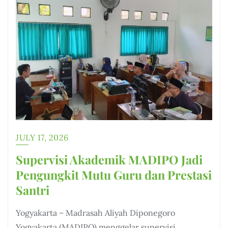
JULY 17, 2026
Supervisi Akademik MADIPO Jadi
Pengungkit Mutu Guru dan Prestasi
Santri
Yogyakarta – Madrasah Aliyah Diponegoro
Yogyakarta (MADIPO) menggelar supervisi