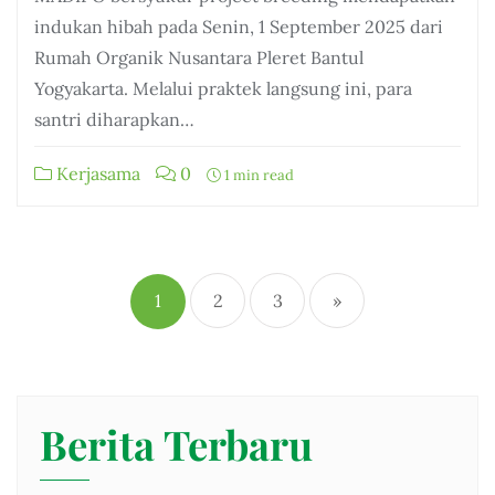
indukan hibah pada Senin, 1 September 2025 dari
Rumah Organik Nusantara Pleret Bantul
Yogyakarta. Melalui praktek langsung ini, para
santri diharapkan…
Kerjasama
0
1 min read
Posts
pagination
1
2
3
»
Berita Terbaru