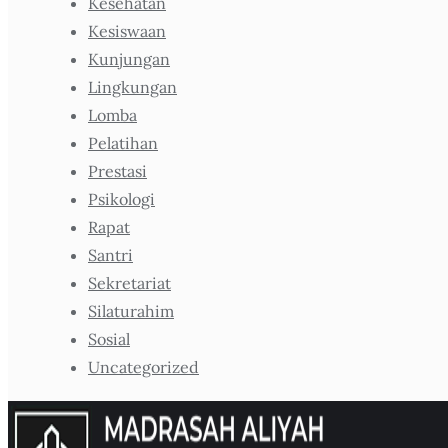
Kesehatan
Kesiswaan
Kunjungan
Lingkungan
Lomba
Pelatihan
Prestasi
Psikologi
Rapat
Santri
Sekretariat
Silaturahim
Sosial
Uncategorized