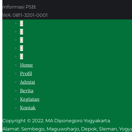
Informasi PSB:
WA: 0811-3201-0001
Home
Profil
Admisi
Berita
Kegiatan
Kontak
Copyright © 2022. MA Diponegoro Yogyakarta.
Alamat: Sembego, Maguwoharjo, Depok, Sleman, Yogyak