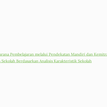
arana Pembelajaran melalui Pendekatan Mandiri dan Kemitr
kolah Berdasarkan Analisis Karakteristik Sekolah