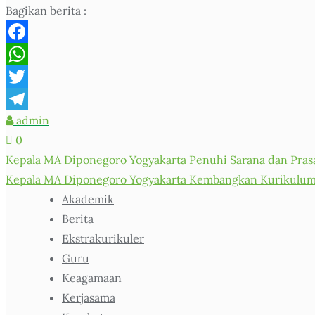
Bagikan berita :
Facebook
WhatsApp
Twitter
admin
Telegram
0
Post
Kepala MA Diponegoro Yogyakarta Penuhi Sarana dan Pras
navigation
Kepala MA Diponegoro Yogyakarta Kembangkan Kurikulum Se
Akademik
Berita
Ekstrakurikuler
Guru
Keagamaan
Kerjasama