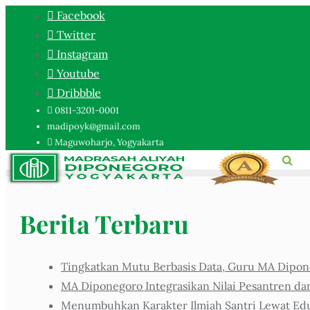
Facebook
Twitter
Instagram
Youtube
Dribbble
0811-3201-0001
madipoyk@gmail.com
Maguwoharjo, Yogyakarta
Berita Terbaru
Tingkatkan Mutu Berbasis Data, Guru MA Dipone
MA Diponegoro Integrasikan Nilai Pesantren da
Menumbuhkan Karakter Ilmiah Santri Lewat Eduk