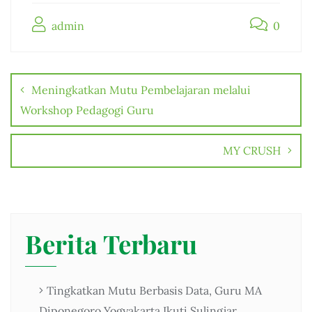
c
at
it
e
admin
e
s
te
gr
0
b
A
r
a
Post
o
p
m
navigation
Meningkatkan Mutu Pembelajaran melalui
o
p
Workshop Pedagogi Guru
k
MY CRUSH
Berita Terbaru
Tingkatkan Mutu Berbasis Data, Guru MA
Diponegoro Yogyakarta Ikuti Sulingjar