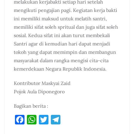
melakukan kerjabakti setiap hari setelah
mengikuti pengajian pagi. Kegiatan kerja bakti
ini memiliki maksud untuk melatih santri,
memiliki sifat soleh spritual dan juga sifat soleh
sosial. Kedua sifat ini akan turut membekali
Santri agar di kemudian hari dapat menjadi
tokoh yang dapat memimpin dan membangun
masyarakat dalam rangka mengisi cita-cita
kemerdekaan Negara Republik Indonesia.
Kontributor Maskyai Zaid
Pojok Aula Diponegoro
Bagikan berita :
F
W
T
T
a
h
w
el