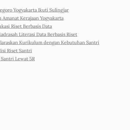
goro Yogyakarta Ikuti Sulingjar
n Amanat Kerajaan Yogyakarta
asi Riset Berbasis Data
adrasah Literasi Data Berbasis Riset
araskan Kurikulum dengan Kebutuhan Santri
i Riset Santri
 Santri Lewat 5R