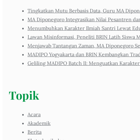
Tingkatkan Mutu Berbasis Data, Guru MA Dipone
MA Diponegoro Integrasikan Nilai Pesantren da
Menumbuhkan Karakter Ilmiah Santri Lewat Eduk
Lawan Misinformasi, Peneliti BRIN Latih Siswa M
Menjawab Tantangan Zaman, MA Diponegoro Sel
MADIPO Yogyakarta dan BRIN Kembangkan Tradis
Geliling MADIPO Batch II: Menguatkan Karakter
Topik
Acara
Akademik
Berita