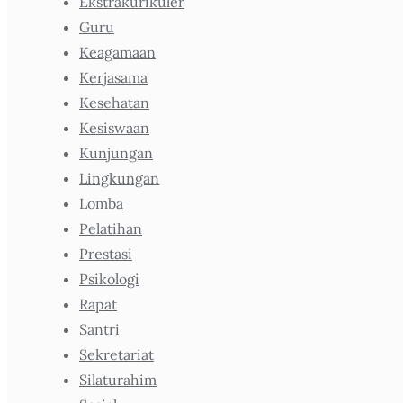
Ekstrakurikuler
Guru
Keagamaan
Kerjasama
Kesehatan
Kesiswaan
Kunjungan
Lingkungan
Lomba
Pelatihan
Prestasi
Psikologi
Rapat
Santri
Sekretariat
Silaturahim