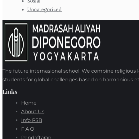
Sosial
Uncategorized
The future internasional school. We combine religious 
students for global challenges based on harmonious et
Links
Home
About Us
Info PSB
F A Q
Pendaftaran