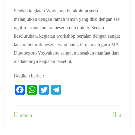
Setelah kegiatan Workshop berakhir, peserta
melanjutkan dengan ramah tamah yang diisi dengan sesi
ngobrol santai antara peserta dan trainer. Secara
keseluruhan, kegiatan workshop berjalan dengan sangat
lancar. Seluruh peserta yang hadir, terutama 6 guru MA
Diponegoro Yogyakarta sangat merasakan manfaat dari
diadakannya kegiatan tersebut.
Bagikan berita :
Fa
W
T
Te
ce
ha
wi
le
bo
ts
tte
gr
admin
0
ok
A
r
a
pp
m