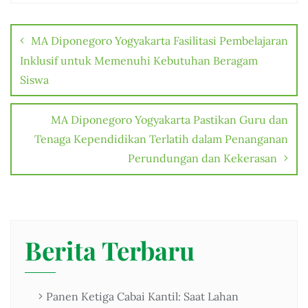
b
A
r
a
Post
o
p
m
navigation
MA Diponegoro Yogyakarta Fasilitasi Pembelajaran
o
p
Inklusif untuk Memenuhi Kebutuhan Beragam
k
Siswa
MA Diponegoro Yogyakarta Pastikan Guru dan
Tenaga Kependidikan Terlatih dalam Penanganan
Perundungan dan Kekerasan
Berita Terbaru
Panen Ketiga Cabai Kantil: Saat Lahan