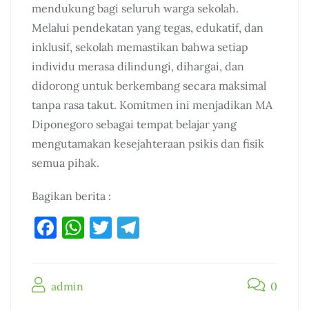
mendukung bagi seluruh warga sekolah.
Melalui pendekatan yang tegas, edukatif, dan
inklusif, sekolah memastikan bahwa setiap
individu merasa dilindungi, dihargai, dan
didorong untuk berkembang secara maksimal
tanpa rasa takut. Komitmen ini menjadikan MA
Diponegoro sebagai tempat belajar yang
mengutamakan kesejahteraan psikis dan fisik
semua pihak.
Bagikan berita :
F
W
T
T
a
h
w
el
c
at
it
e
admin
e
s
te
gr
0