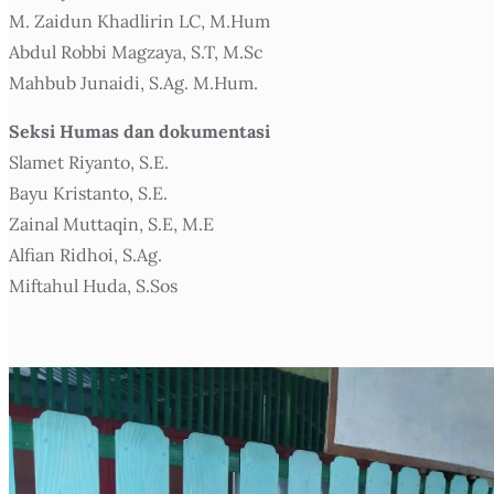
M. Zaidun Khadlirin LC, M.Hum
Abdul Robbi Magzaya, S.T, M.Sc
Mahbub Junaidi, S.Ag. M.Hum.
Seksi Humas dan dokumentasi
Slamet Riyanto, S.E.
Bayu Kristanto, S.E.
Zainal Muttaqin, S.E, M.E
Alfian Ridhoi, S.Ag.
Miftahul Huda, S.Sos