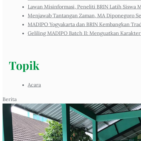
Lawan Misinformasi, Peneliti BRIN Latih Siswa M
Menjawab Tantangan Zaman, MA Diponegoro Sel
MADIPO Yogyakarta dan BRIN Kembangkan Tradis
Geliling MADIPO Batch II: Menguatkan Karakter
Topik
Acara
Berita