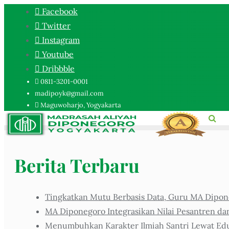
Facebook
Twitter
Instagram
Youtube
Dribbble
0811-3201-0001
madipoyk@gmail.com
Maguwoharjo, Yogyakarta
Berita Terbaru
Tingkatkan Mutu Berbasis Data, Guru MA Dipone
MA Diponegoro Integrasikan Nilai Pesantren da
Menumbuhkan Karakter Ilmiah Santri Lewat Eduk