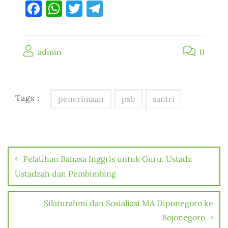
F
W
T
T
a
h
w
el
c
at
it
e
admin
e
s
te
gr
0
b
A
r
a
o
p
m
Tags :
penerimaan
psb
santri
o
p
k
Post
navigation
Pelatihan Bahasa Inggris untuk Guru, Ustadz
Ustadzah dan Pembimbing
Silaturahmi dan Sosialiasi MA Diponegoro ke
Bojonegoro