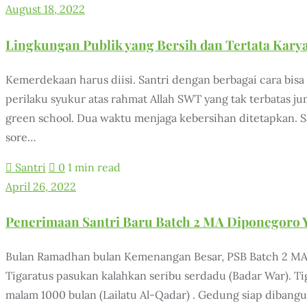
August 18, 2022
Lingkungan Publik yang Bersih dan Tertata Karya
Kemerdekaan harus diisi. Santri dengan berbagai cara bis
perilaku syukur atas rahmat Allah SWT yang tak terbatas j
green school. Dua waktu menjaga kebersihan ditetapkan. 
sore…
Santri
0
1 min read
April 26, 2022
Penerimaan Santri Baru Batch 2 MA Diponegoro 
Bulan Ramadhan bulan Kemenangan Besar, PSB Batch 2 MA 
Tigaratus pasukan kalahkan seribu serdadu (Badar War). Ti
malam 1000 bulan (Lailatu Al-Qadar) . Gedung siap dibang