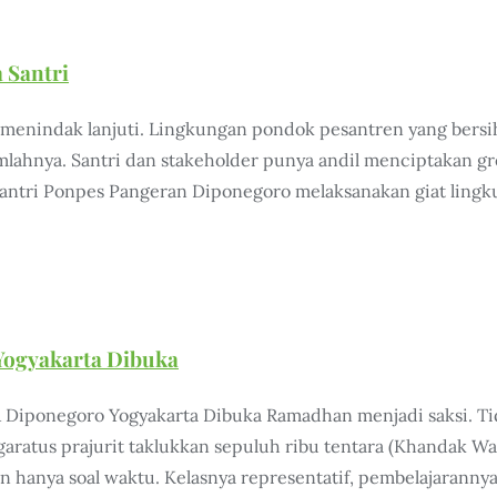
 Santri
a menindak lanjuti. Lingkungan pondok pesantren yang bersi
umlahnya. Santri dan stakeholder punya andil menciptakan g
Santri Ponpes Pangeran Diponegoro melaksanakan giat ling
Yogyakarta Dibuka
Diponegoro Yogyakarta Dibuka Ramadhan menjadi saksi. Tid
garatus prajurit taklukkan sepuluh ribu tentara (Khandak W
un hanya soal waktu. Kelasnya representatif, pembelajarann