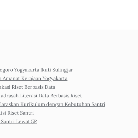
goro Yogyakarta Ikuti Sulingjar
n Amanat Kerajaan Yogyakarta
asi Riset Berbasis Data
adrasah Literasi Data Berbasis Riset
araskan Kurikulum dengan Kebutuhan Santri
i Riset Santri
 Santri Lewat 5R