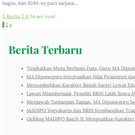
bagus, dan SDM-ny para sarjana…
Berita
0
34 sec read
Posts
1
2
»
pagination
Berita Terbaru
Tingkatkan Mutu Berbasis Data, Guru MA Dipone
MA Diponegoro Integrasikan Nilai Pesantren da
Menumbuhkan Karakter Ilmiah Santri Lewat Eduk
Lawan Misinformasi, Peneliti BRIN Latih Siswa M
Menjawab Tantangan Zaman, MA Diponegoro Sel
MADIPO Yogyakarta dan BRIN Kembangkan Tradis
Geliling MADIPO Batch II: Menguatkan Karakter