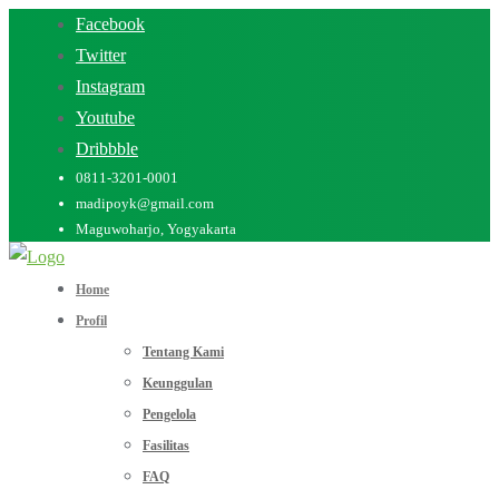
Facebook
Twitter
Instagram
Youtube
Dribbble
0811-3201-0001
madipoyk@gmail.com
Maguwoharjo, Yogyakarta
Home
Profil
Tentang Kami
Keunggulan
Pengelola
Fasilitas
FAQ