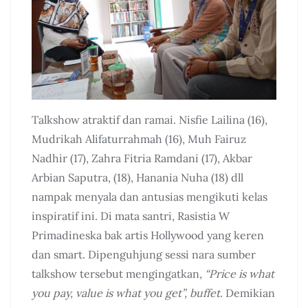
Talkshow atraktif dan ramai. Nisfie Lailina (16),
Mudrikah Alifaturrahmah (16), Muh Fairuz
Nadhir (17), Zahra Fitria Ramdani (17), Akbar
Arbian Saputra, (18), Hanania Nuha (18) dll
nampak menyala dan antusias mengikuti kelas
inspiratif ini. Di mata santri, Rasistia W
Primadineska bak artis Hollywood yang keren
dan smart. Dipenguhjung sessi nara sumber
talkshow tersebut mengingatkan,
“Price is what
you pay, value is what you get”, buffet.
Demikian