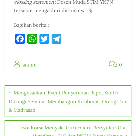
clossing statement
Dosen Muda STIM YKPN
tersebut mengakhiri diskusinya. Bj
Bagikan berita :
F
W
T
T
a
h
w
el
c
at
it
e
admin
e
s
te
gr
0
b
A
r
a
Post
o
p
m
navigation
Mengesankan, Event Penyerahan Rapot Santri
o
p
Diiringi Seminar Membangun Kolaborasi Orang Tua
k
& Madrasah
Jiwa Korsa Menyala, Guru-Guru Bersyukur Giat
Akreditasi, SAS dan PKKM Purna Semua