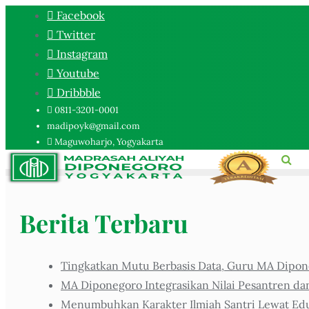
Facebook
Twitter
Instagram
Youtube
Dribbble
0811-3201-0001
madipoyk@gmail.com
Maguwoharjo, Yogyakarta
Berita Terbaru
Tingkatkan Mutu Berbasis Data, Guru MA Dipone
MA Diponegoro Integrasikan Nilai Pesantren da
Menumbuhkan Karakter Ilmiah Santri Lewat Eduk