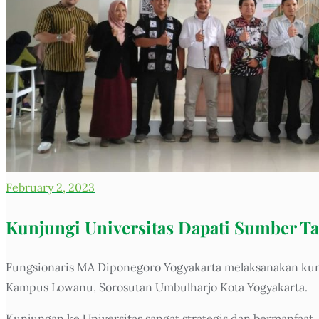
February 2, 2023
Kunjungi Universitas Dapati Sumber Ta
Fungsionaris MA Diponegoro Yogyakarta melaksanakan kunj
Kampus Lowanu, Sorosutan Umbulharjo Kota Yogyakarta.
Kunjungan ke Universitas sangat strategis dan bermanfaat