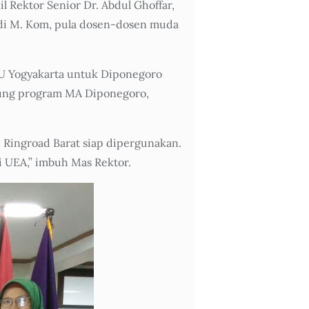
 Rektor Senior Dr. Abdul Ghoffar,
adi M. Kom, pula dosen-dosen muda
NU Yogyakarta untuk Diponegoro
kung program MA Diponegoro,
Ringroad Barat siap dipergunakan.
 UEA,” imbuh Mas Rektor.