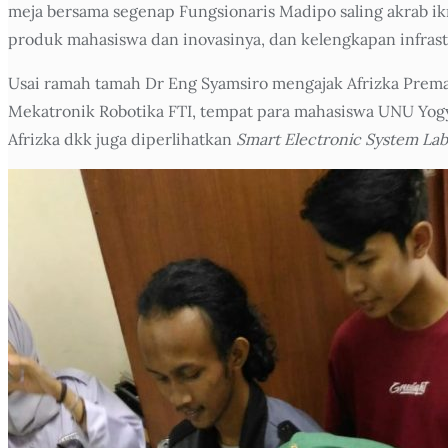
meja bersama segenap Fungsionaris Madipo saling akrab ik
produk mahasiswa dan inovasinya, dan kelengkapan infras
Usai ramah tamah Dr Eng Syamsiro mengajak Afrizka Preman
Mekatronik Robotika FTI, tempat para mahasiswa UNU Yogya
Afrizka dkk juga diperlihatkan
Smart Electronic System Lab