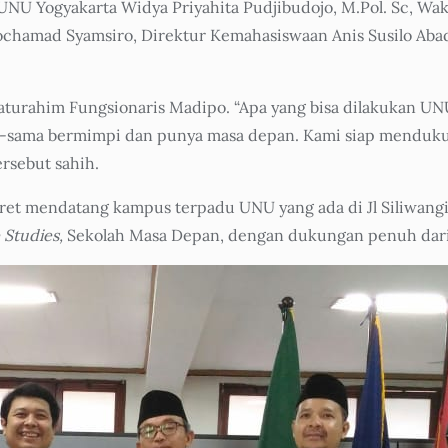
U Yogyakarta Widya Priyahita Pudjibudojo, M.Pol. Sc, Wakil
 Mochamad Syamsiro, Direktur Kemahasiswaan Anis Susilo Ab
aturahim Fungsionaris Madipo. “Apa yang bisa dilakukan U
sama-sama bermimpi dan punya masa depan. Kami siap mendu
ersebut sahih.
t mendatang kampus terpadu UNU yang ada di Jl Siliwangi 
 Studies,
Sekolah Masa Depan, dengan dukungan penuh dari