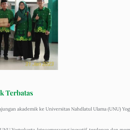
k Terbatas
ungan akademik ke Universitas Nahdlatul Ulama (UNU) Yogya
. UNU Yogyakarta
latecomer
yang inovatif, terdepan dan mem