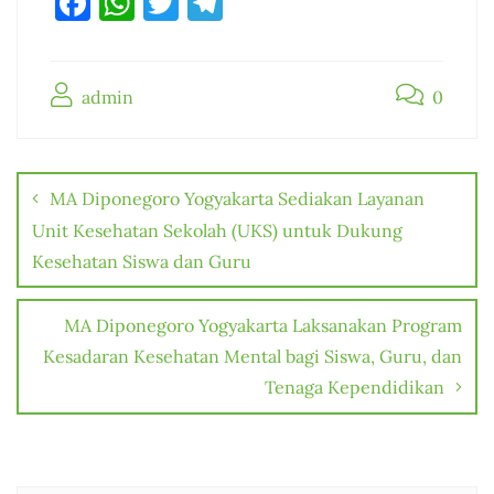
F
W
T
T
a
h
w
el
c
at
it
e
admin
e
s
te
gr
0
b
A
r
a
Post
o
p
m
navigation
MA Diponegoro Yogyakarta Sediakan Layanan
o
p
Unit Kesehatan Sekolah (UKS) untuk Dukung
k
Kesehatan Siswa dan Guru
MA Diponegoro Yogyakarta Laksanakan Program
Kesadaran Kesehatan Mental bagi Siswa, Guru, dan
Tenaga Kependidikan