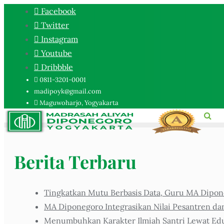
Facebook
Twitter
Instagram
Youtube
Dribbble
0811-3201-0001
madipoyk@gmail.com
Maguwoharjo, Yogyakarta
Berita Terbaru
Tingkatkan Mutu Berbasis Data, Guru MA Dipone
MA Diponegoro Integrasikan Nilai Pesantren da
Menumbuhkan Karakter Ilmiah Santri Lewat Eduk