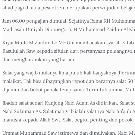
ahad pagi di aula pesantren merupakan perwujudan belajar d
Jam 06.00 pengajian dimulai. Sejatinya Rama KH Muhammad 
Madrasah Diniyah Diponegoro, H Muhammad Zaidun Al K
Kiyai Muda M Zaidun Lc MHUm membacakan syarah Kitab Ar
Rasulullah Saw kepada sifulan dari pertanyaan peluangnya
dan mengharamkan yang haram.
Salat yang wajib mulanya lima puluh kali banyaknya. Perin
malaikat. Tak bisa dibayangkan repot dan beratnya salat 50
dijamin dan bobot pahala tetap sama. Teruntuk ummat Muham
Ibadah salat sedari Kanjeng Nabi Adam As didirikan. Salat su
Nabi Sulaiman As. Salat mahgrib ialah salatnya Nabi Ya’qub 
manusia kepada Allah Swt. Salat begitu penting dan pokok.
Ummat Muhammad Saw istimewa dan dimulyakan. Nabi Musa