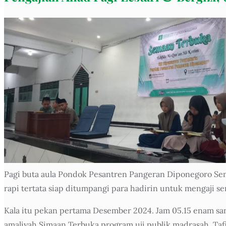
Pagi buta aula Pondok Pesantren Pangeran Diponegoro Se
rapi tertata siap ditumpangi para hadirin untuk mengaji s
Kala itu pekan pertama Desember 2024. Jam 05.15 enam s
amaliyah Simaan Terbuka program uji publik madrasah, Ta