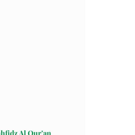
hfidz Al Qur’an