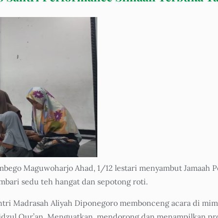
mbego Maguwoharjo Ahad, 1/12 lestari menyambut Jamaah Pe
embari sedu teh hangat dan sepotong roti.
antri Madrasah Aliyah Diponegoro membonceng acara di mim
fidzul Qur’an. Menguatkan, mendorong dan menampilkan pro