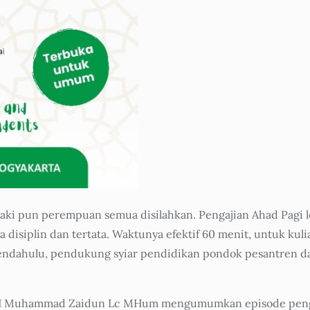
aki pun perempuan semua disilahkan. Pengajian Ahad Pagi le
isiplin dan tertata. Waktunya efektif 60 menit, untuk kul
pendahulu, pendukung syiar pendidikan pondok pesantren da
da H Muhammad Zaidun Lc MHum mengumumkan episode penga