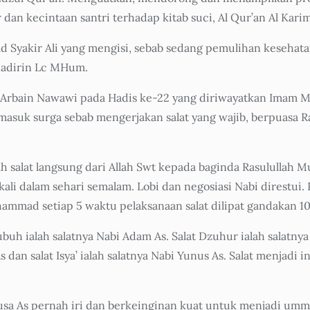
an kecintaan santri terhadap kitab suci, Al Qur’an Al Karim
Syakir Ali yang mengisi, sebab sedang pemulihan kesehatan
hadirin Lc MHum.
bain Nawawi pada Hadis ke-22 yang diriwayatkan Imam Mus
 masuk surga sebab mengerjakan salat yang wajib, berpuasa 
tah salat langsung dari Allah Swt kepada baginda Rasululla
 kali dalam sehari semalam. Lobi dan negosiasi Nabi direstu
mad setiap 5 waktu pelaksanaan salat dilipat gandakan 10 k
buh ialah salatnya Nabi Adam As. Salat Dzuhur ialah salatnya 
As dan salat Isya’ ialah salatnya Nabi Yunus As. Salat menjad
 As pernah iri dan berkeinginan kuat untuk menjadi umm